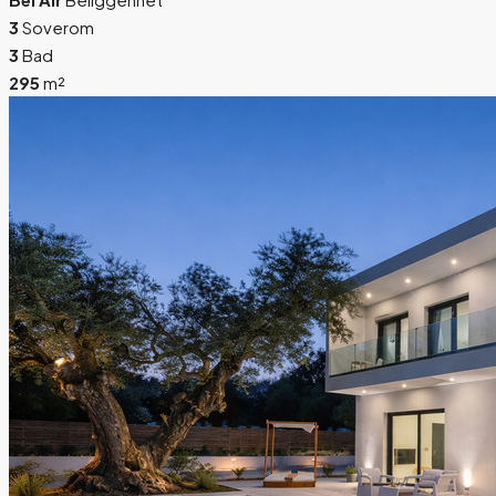
3
Soverom
3
Bad
295
m²