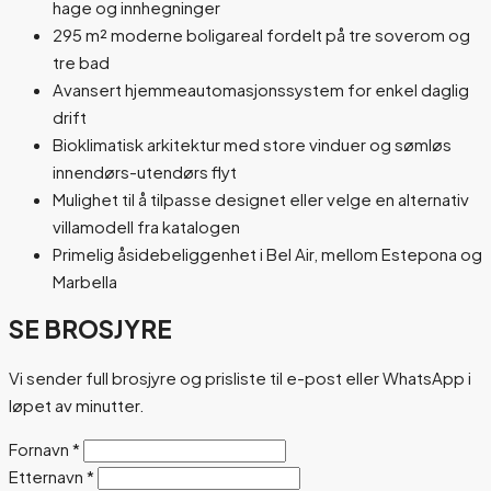
hage og innhegninger
295 m² moderne boligareal fordelt på tre soverom og
tre bad
Avansert hjemmeautomasjonssystem for enkel daglig
drift
Bioklimatisk arkitektur med store vinduer og sømløs
innendørs-utendørs flyt
Mulighet til å tilpasse designet eller velge en alternativ
villamodell fra katalogen
Primelig åsidebeliggenhet i Bel Air, mellom Estepona og
Marbella
SE BROSJYRE
Vi sender full brosjyre og prisliste til e-post eller WhatsApp i
løpet av minutter.
Fornavn
*
Etternavn
*