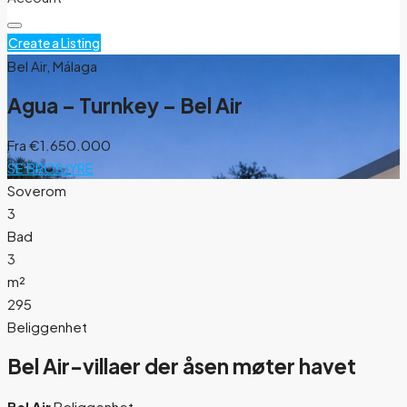
Create a Listing
Bel Air, Málaga
Agua – Turnkey – Bel Air
Fra
€1.650.000
SE BROSJYRE
Soverom
3
Bad
3
m²
295
Beliggenhet
Bel Air-villaer der åsen møter havet
Bel Air
Beliggenhet