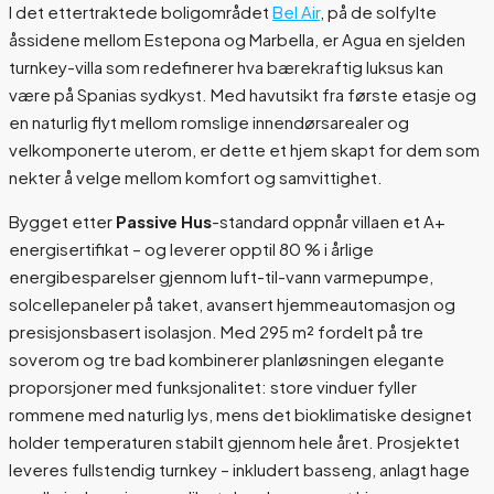
I det ettertraktede boligområdet
Bel Air
, på de solfylte
åssidene mellom Estepona og Marbella, er Agua en sjelden
turnkey-villa som redefinerer hva bærekraftig luksus kan
være på Spanias sydkyst. Med havutsikt fra første etasje og
en naturlig flyt mellom romslige innendørsarealer og
velkomponerte uterom, er dette et hjem skapt for dem som
nekter å velge mellom komfort og samvittighet.
Bygget etter
Passive Hus
-standard oppnår villaen et A+
energisertifikat – og leverer opptil 80 % i årlige
energibesparelser gjennom luft-til-vann varmepumpe,
solcellepaneler på taket, avansert hjemmeautomasjon og
presisjonsbasert isolasjon. Med 295 m² fordelt på tre
soverom og tre bad kombinerer planløsningen elegante
proporsjoner med funksjonalitet: store vinduer fyller
rommene med naturlig lys, mens det bioklimatiske designet
holder temperaturen stabilt gjennom hele året. Prosjektet
leveres fullstendig turnkey – inkludert basseng, anlagt hage