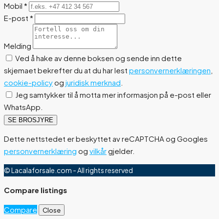
Mobil
*
E-post
*
Melding
Ved å hake av denne boksen og sende inn dette
skjemaet bekrefter du at du har lest
personvernerklæringen
,
cookie-policy
og
juridisk merknad
.
Jeg samtykker til å motta mer informasjon på e-post eller
WhatsApp.
SE BROSJYRE
Dette nettstedet er beskyttet av reCAPTCHA og Googles
personvernerklæring
og
vilkår
gjelder.
© Lacalaforsale.com - All rights reserved
Compare listings
Compare
Close