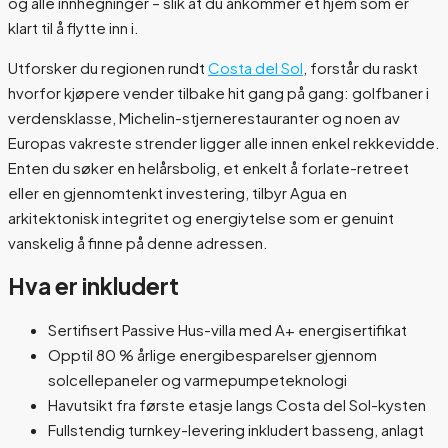
og alle innhegninger – slik at du ankommer et hjem som er
klart til å flytte inn i.
Utforsker du regionen rundt
Costa del Sol
, forstår du raskt
hvorfor kjøpere vender tilbake hit gang på gang: golfbaner i
verdensklasse, Michelin-stjernerestauranter og noen av
Europas vakreste strender ligger alle innen enkel rekkevidde.
Enten du søker en helårsbolig, et enkelt å forlate-retreet
eller en gjennomtenkt investering, tilbyr Agua en
arkitektonisk integritet og energiytelse som er genuint
vanskelig å finne på denne adressen.
Hva er inkludert
Sertifisert Passive Hus-villa med A+ energisertifikat
Opptil 80 % årlige energibesparelser gjennom
solcellepaneler og varmepumpeteknologi
Havutsikt fra første etasje langs Costa del Sol-kysten
Fullstendig turnkey-levering inkludert basseng, anlagt