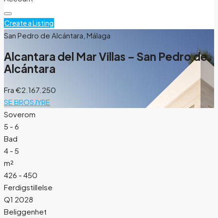
Create a Listing
San Pedro de Alcántara, Málaga
Alcantara del Mar Villas – San Pedro de
Alcántara
Fra
€2.167.250
SE BROSJYRE
Soverom
5 - 6
Bad
4 - 5
m²
426 - 450
Ferdigstillelse
Q1 2028
Beliggenhet