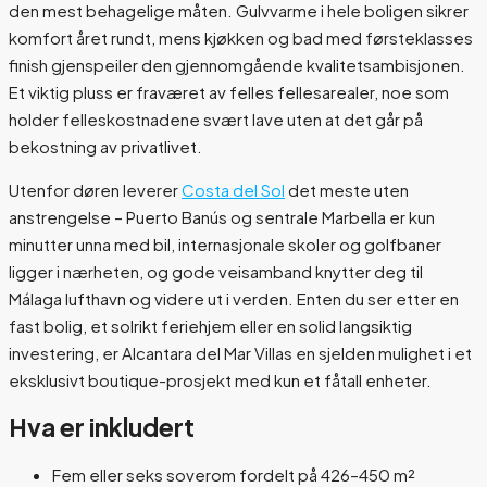
den mest behagelige måten. Gulvvarme i hele boligen sikrer
komfort året rundt, mens kjøkken og bad med førsteklasses
finish gjenspeiler den gjennomgående kvalitetsambisjonen.
Et viktig pluss er fraværet av felles fellesarealer, noe som
holder felleskostnadene svært lave uten at det går på
bekostning av privatlivet.
Utenfor døren leverer
Costa del Sol
det meste uten
anstrengelse – Puerto Banús og sentrale Marbella er kun
minutter unna med bil, internasjonale skoler og golfbaner
ligger i nærheten, og gode veisamband knytter deg til
Málaga lufthavn og videre ut i verden. Enten du ser etter en
fast bolig, et solrikt feriehjem eller en solid langsiktig
investering, er Alcantara del Mar Villas en sjelden mulighet i et
eksklusivt boutique-prosjekt med kun et fåtall enheter.
Hva er inkludert
Fem eller seks soverom fordelt på 426–450 m²