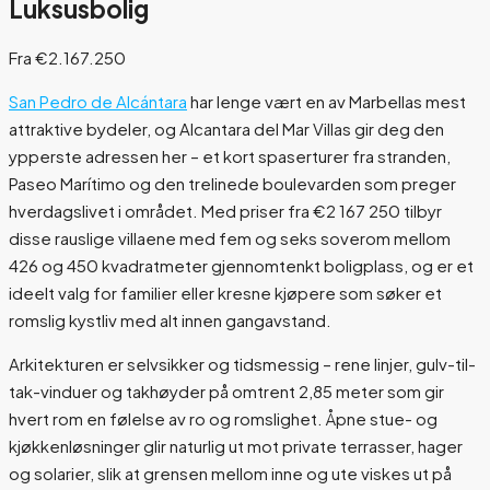
Luksusbolig
Fra €2.167.250
San Pedro de Alcántara
har lenge vært en av Marbellas mest
attraktive bydeler, og Alcantara del Mar Villas gir deg den
ypperste adressen her – et kort spaserturer fra stranden,
Paseo Marítimo og den trelinede boulevarden som preger
hverdagslivet i området. Med priser fra €2 167 250 tilbyr
disse rauslige villaene med fem og seks soverom mellom
426 og 450 kvadratmeter gjennomtenkt boligplass, og er et
ideelt valg for familier eller kresne kjøpere som søker et
romslig kystliv med alt innen gangavstand.
Arkitekturen er selvsikker og tidsmessig – rene linjer, gulv-til-
tak-vinduer og takhøyder på omtrent 2,85 meter som gir
hvert rom en følelse av ro og romslighet. Åpne stue- og
kjøkkenløsninger glir naturlig ut mot private terrasser, hager
og solarier, slik at grensen mellom inne og ute viskes ut på