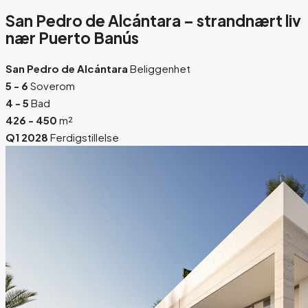
San Pedro de Alcántara – strandnært liv
nær Puerto Banús
San Pedro de Alcántara
Beliggenhet
5 - 6
Soverom
4 - 5
Bad
426 - 450
m²
Q1 2028
Ferdigstillelse