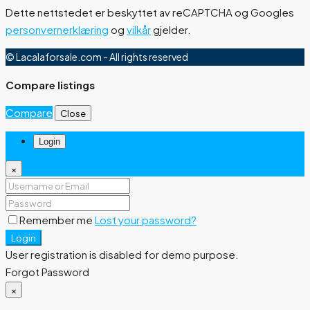
Dette nettstedet er beskyttet av reCAPTCHA og Googles
personvernerklæring
og
vilkår
gjelder.
© Lacalaforsale.com - All rights reserved
Compare listings
Compare
Close
Login
×
Remember me
Lost your password?
Login
User registration is disabled for demo purpose.
Forgot Password
×