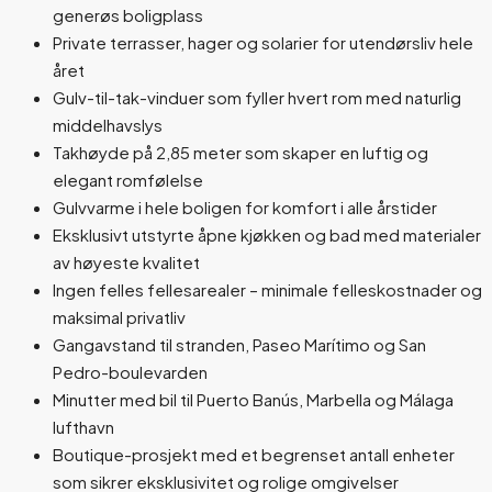
generøs boligplass
Private terrasser, hager og solarier for utendørsliv hele
året
Gulv-til-tak-vinduer som fyller hvert rom med naturlig
middelhavslys
Takhøyde på 2,85 meter som skaper en luftig og
elegant romfølelse
Gulvvarme i hele boligen for komfort i alle årstider
Eksklusivt utstyrte åpne kjøkken og bad med materialer
av høyeste kvalitet
Ingen felles fellesarealer – minimale felleskostnader og
maksimal privatliv
Gangavstand til stranden, Paseo Marítimo og San
Pedro-boulevarden
Minutter med bil til Puerto Banús, Marbella og Málaga
lufthavn
Boutique-prosjekt med et begrenset antall enheter
som sikrer eksklusivitet og rolige omgivelser