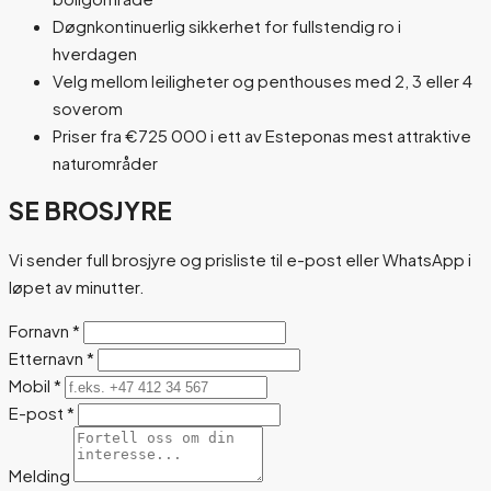
Døgnkontinuerlig sikkerhet for fullstendig ro i
hverdagen
Velg mellom leiligheter og penthouses med 2, 3 eller 4
soverom
Priser fra €725 000 i ett av Esteponas mest attraktive
naturområder
SE BROSJYRE
Vi sender full brosjyre og prisliste til e-post eller WhatsApp i
løpet av minutter.
Fornavn
*
Etternavn
*
Mobil
*
E-post
*
Melding