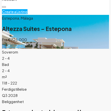
Create a Listing
Estepona, Málaga
Altezza Suites – Estepona
Fra
€725.000
SE BROSJYRE
Soverom
2 - 4
Bad
2 - 4
m²
118 - 222
Ferdigstillelse
Q3 2028
Beliggenhet