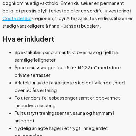
døgnkontinuerlig vakthold. Enten du søker en permanent
bolig, et prestisjefylt feriested eller en verdifull investering i
Costa del Sol
-regionen, tilbyr Altezza Suites en livsstil som er
stadig vanskeligere å finne – uansett budsjett.
Hva er inkludert
Spektakulær panoramautsikt over hav og fjell fra
samtlige leiligheter
Åpne planløsninger fra 118 m² til 222 m² med store
private terrasser
Arkitektur av det anerkjente studioet Villarroel, med
over 50 års erfaring
To utendørs fellesbassenger samt et oppvarmet
innendørs basseng
Fullt utstyrt treningssenter, sauna og hammam i
anlegget
Nydelig anlagte hager i et trygt, innegjerdet
boligområde