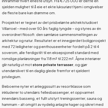
innrammer hvert eneste utsyn. Fra €725 000 er dette en
sjelden mulighet til å eie et ekte luksuriøst hjem i omgivelser
de fleste bare kan drømme om.
Prosjektet er tegnet av det prisbelønte arkitektstudioet
Villarroel – med over 50 års faglig tyngde – og styres av én
overordnet filosofi: den sømløse sammensmeltingen av
arkitektur og natur. Resultatet er et innegjerdet boligprosjekt
med 72 leiligheter og penthouseenheter fordelt på 2 til 4
soverom, alle ferdigstilt til en eksepsjonell standard med
romslige planløsninger fra 118 m² til 222 m². Åpne interiører
glir naturlig ut mot
store private terrasser
, og gjør
utendørslivet til en daglig glede fremfor et sjeldent
privilegium.
Beboerne nyter et anleggssuitt av resortklasse som
inkluderer to utendørs fellesbassenger, et oppvarmet
innendørs basseng, et fullt utstyrt treningssenter, sauna og
hammam – alt omgitt av nydelig anlagte hager og sikret med