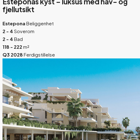
Esteponas kyst – luksus med hav- og
fjellutsikt
Estepona
Beliggenhet
2 - 4
Soverom
2 - 4
Bad
118 - 222
m²
Q3 2028
Ferdigstillelse