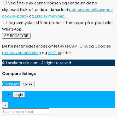
Ved å hake av denne boksen og sende inn dette
skjemaet bekrefter du at du har lest
personvernerklæringen
,
cookie-policy
og
juridisk merknad
.
Jeg samtykker til å motta mer informasjon på e-post eller
WhatsApp.
SE BROSJYRE
Dette nettstedet er beskyttet av reCAPTCHA og Googles
personvernerklæring
og
vilkår
gjelder.
© Lacalaforsale.com - All rights reserved
Compare listings
Compare
Close
Login
×