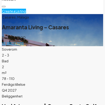
Create a Listing
Casares, Málaga
Amaranta Living – Casares
Fra
€446.000
SE BROSJYRE
Soverom
2 - 3
Bad
2
m²
78 - 110
Ferdigstillelse
Q4 2027
Beliggenhet