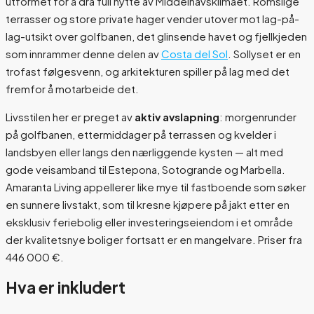
utformet for å dra full nytte av Middelhavsklimaet. Romslige
terrasser og store private hager vender utover mot lag-på-
lag-utsikt over golfbanen, det glinsende havet og fjellkjeden
som innrammer denne delen av
Costa del Sol
. Sollyset er en
trofast følgesvenn, og arkitekturen spiller på lag med det
fremfor å motarbeide det.
Livsstilen her er preget av
aktiv avslapning
: morgenrunder
på golfbanen, ettermiddager på terrassen og kvelder i
landsbyen eller langs den nærliggende kysten — alt med
gode veisamband til Estepona, Sotogrande og Marbella.
Amaranta Living appellerer like mye til fastboende som søker
en sunnere livstakt, som til kresne kjøpere på jakt etter en
eksklusiv feriebolig eller investeringseiendom i et område
der kvalitetsnye boliger fortsatt er en mangelvare. Priser fra
446 000 €.
Hva er inkludert