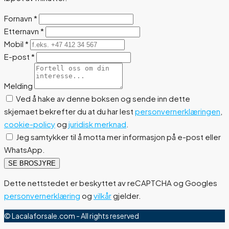
Fornavn
*
Etternavn
*
Mobil
*
E-post
*
Melding
Ved å hake av denne boksen og sende inn dette
skjemaet bekrefter du at du har lest
personvernerklæringen
,
cookie-policy
og
juridisk merknad
.
Jeg samtykker til å motta mer informasjon på e-post eller
WhatsApp.
SE BROSJYRE
Dette nettstedet er beskyttet av reCAPTCHA og Googles
personvernerklæring
og
vilkår
gjelder.
© Lacalaforsale.com - All rights reserved