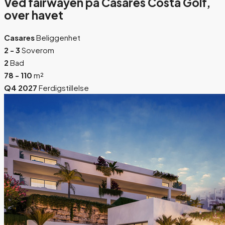
Ved fairwayen på Casares Costa Golf,
over havet
Casares
Beliggenhet
2 - 3
Soverom
2
Bad
78 - 110
m²
Q4 2027
Ferdigstillelse