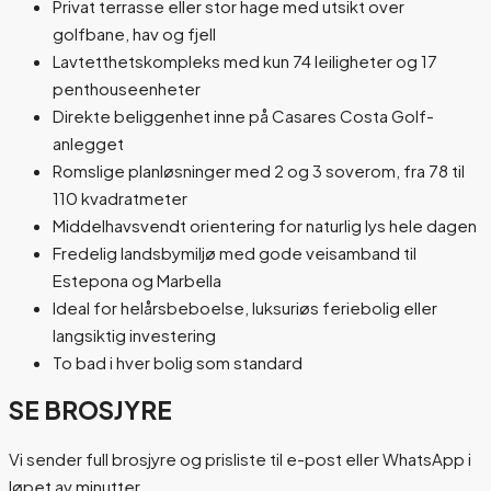
Privat terrasse eller stor hage med utsikt over
golfbane, hav og fjell
Lavtetthetskompleks med kun 74 leiligheter og 17
penthouseenheter
Direkte beliggenhet inne på Casares Costa Golf-
anlegget
Romslige planløsninger med 2 og 3 soverom, fra 78 til
110 kvadratmeter
Middelhavsvendt orientering for naturlig lys hele dagen
Fredelig landsbymiljø med gode veisamband til
Estepona og Marbella
Ideal for helårsbeboelse, luksuriøs feriebolig eller
langsiktig investering
To bad i hver bolig som standard
SE BROSJYRE
Vi sender full brosjyre og prisliste til e-post eller WhatsApp i
løpet av minutter.