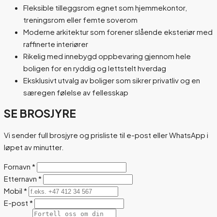
Fleksible tilleggsrom egnet som hjemmekontor,
treningsrom eller femte soverom
Moderne arkitektur som forener slående eksteriør med
raffinerte interiører
Rikelig med innebygd oppbevaring gjennom hele
boligen for en ryddig og lettstelt hverdag
Eksklusivt utvalg av boliger som sikrer privatliv og en
særegen følelse av fellesskap
SE BROSJYRE
Vi sender full brosjyre og prisliste til e-post eller WhatsApp i
løpet av minutter.
Fornavn
*
Etternavn
*
Mobil
*
E-post
*