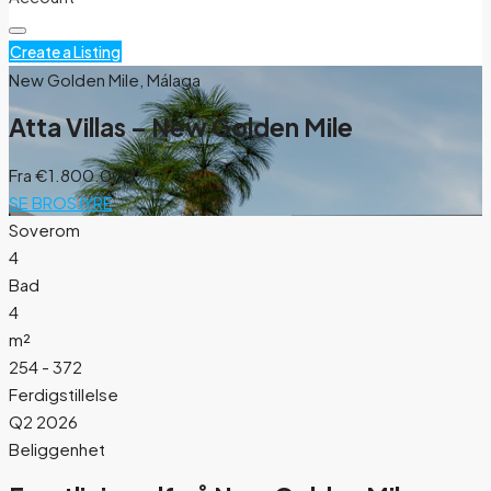
Create a Listing
New Golden Mile, Málaga
Atta Villas – New Golden Mile
Fra
€1.800.000
SE BROSJYRE
Soverom
4
Bad
4
m²
254 - 372
Ferdigstillelse
Q2 2026
Beliggenhet