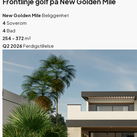
Frontlinje golf på New Golden Mile
New Golden Mile
Beliggenhet
4
Soverom
4
Bad
254 - 372
m²
Q2 2026
Ferdigstillelse