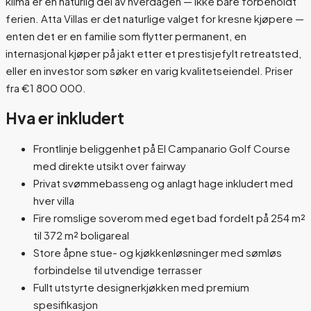
klima er en naturlig del av hverdagen — ikke bare forbeholdt
ferien. Atta Villas er det naturlige valget for kresne kjøpere —
enten det er en familie som flytter permanent, en
internasjonal kjøper på jakt etter et prestisjefylt retreatsted,
eller en investor som søker en varig kvalitetseiendel. Priser
fra €1 800 000.
Hva er inkludert
Frontlinje beliggenhet på El Campanario Golf Course
med direkte utsikt over fairway
Privat svømmebasseng og anlagt hage inkludert med
hver villa
Fire romslige soverom med eget bad fordelt på 254 m²
til 372 m² boligareal
Store åpne stue- og kjøkkenløsninger med sømløs
forbindelse til utvendige terrasser
Fullt utstyrte designerkjøkken med premium
spesifikasjon