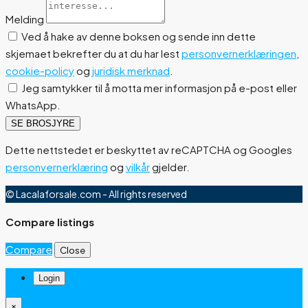
Melding
Ved å hake av denne boksen og sende inn dette
skjemaet bekrefter du at du har lest
personvernerklæringen
,
cookie-policy
og
juridisk merknad
.
Jeg samtykker til å motta mer informasjon på e-post eller
WhatsApp.
SE BROSJYRE
Dette nettstedet er beskyttet av reCAPTCHA og Googles
personvernerklæring
og
vilkår
gjelder.
© Lacalaforsale.com - All rights reserved
Compare listings
Compare
Close
Login
×