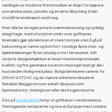
samlingen av moderne fireromsvillaer er skapt for kjøpere
som ønsker plass, privatliv og en ekte tilknytning til det
storslåtte landskapet rundt seg.
Hver villa har sin egen private svømmebasseng og nydelig
anlagt hage, med uforstyrret utsikt over golfbanen.
Innendørs gjør arkitekturen et sterkt inntrykk uten å gå på
bekostning av varme og komfort: romslige åpne stue- og
kjøkkenløsninger flyter naturlig ut mot terrassene, fullt
utstyrte designerkjøkken er levert med kompromissløs
kvalitet, og fire generøse soverom med eget bad gir alle i
husstanden rikelig med plass. Boligstørrelsene varierer fra
254 m² til 372 m², og de største enhetene inkluderer
fleksible tilleggsrom som enkelt tilpasses som
hjemmekontor, treningsrom eller ekstra gjestesuitte.
Å bo på
Costa del Sol
betyr at golfbaner i verdensklasse,
fremragende restauranter og noe av Europas mest solsikre