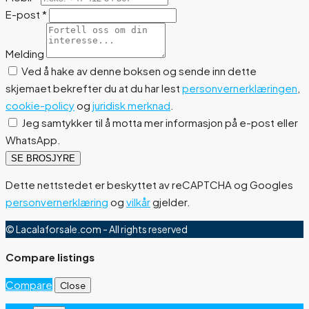
E-post
*
Melding
Ved å hake av denne boksen og sende inn dette
skjemaet bekrefter du at du har lest
personvernerklæringen
,
cookie-policy
og
juridisk merknad
.
Jeg samtykker til å motta mer informasjon på e-post eller
WhatsApp.
SE BROSJYRE
Dette nettstedet er beskyttet av reCAPTCHA og Googles
personvernerklæring
og
vilkår
gjelder.
© Lacalaforsale.com - All rights reserved
Compare listings
Compare
Close