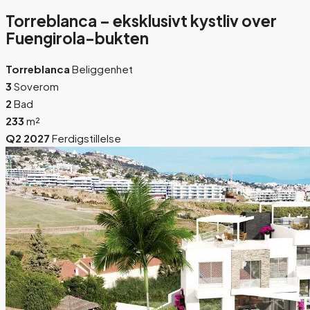
Torreblanca – eksklusivt kystliv over
Fuengirola-bukten
Torreblanca
Beliggenhet
3
Soverom
2
Bad
233
m²
Q2 2027
Ferdigstillelse