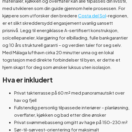
materialer, kjøkken og overflater kan alle tilpasses din livsstil,
med utvikleren som din guide gjennom hele prosessen. For
kjøpere som utforsker den bredere
Costa del Sol
-regionen,
er et slikt skreddersydd engasjement uvanlig uansett
prisnivå. Legg til energiklasse A-sertifisert konstruksjon,
solcellepaneler, klargjøring for elbillading, fulle bankgarantier
og 10 års strukturell garanti – og verdien taler for seg selv.
Med Málaga lufthavn cirka 20 minutter unna og en lokal
togstasjon med direkte forbindelser til byen, er dette et
hjem skapt for deg som ønsker luksus uten isolasjon.
Hva er inkludert
Privat takterrasse på 60 m² med panoramautsikt over
hav og fjell
Fullstendig personlig tilpassede interiører – planløsning,
overflater, kjøkken og bad etter dine ønsker
Privat svømmebasseng omgitt av hage på 150–230 m²
Sør-til-sørvest-orientering for maksimalt