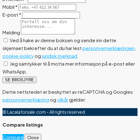
Mobil
*
E-post
*
Melding
Ved å hake av denne boksen og sende inn dette
skjemaet bekrefter du at du har lest
personvernerklæringen
,
cookie-policy
og
juridisk merknad
.
Jeg samtykker til å motta mer informasjon på e-post eller
WhatsApp.
SE BROSJYRE
Dette nettstedet er beskyttet av reCAPTCHA og Googles
personvernerklæring
og
vilkår
gjelder.
© Lacalaforsale.com - All rights reserved
Compare listings
Compare
Close