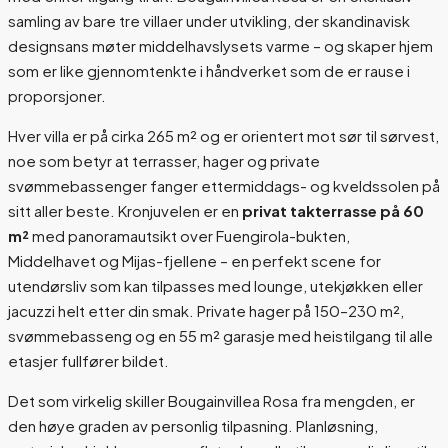
samling av bare tre villaer under utvikling, der skandinavisk
designsans møter middelhavslysets varme – og skaper hjem
som er like gjennomtenkte i håndverket som de er rause i
proporsjoner.
Hver villa er på cirka 265 m² og er orientert mot sør til sørvest,
noe som betyr at terrasser, hager og private
svømmebassenger fanger ettermiddags- og kveldssolen på
sitt aller beste. Kronjuvelen er en
privat takterrasse på 60
m²
med panoramautsikt over Fuengirola-bukten,
Middelhavet og Mijas-fjellene – en perfekt scene for
utendørsliv som kan tilpasses med lounge, utekjøkken eller
jacuzzi helt etter din smak. Private hager på 150–230 m²,
svømmebasseng og en 55 m² garasje med heistilgang til alle
etasjer fullfører bildet.
Det som virkelig skiller Bougainvillea Rosa fra mengden, er
den høye graden av personlig tilpasning. Planløsning,