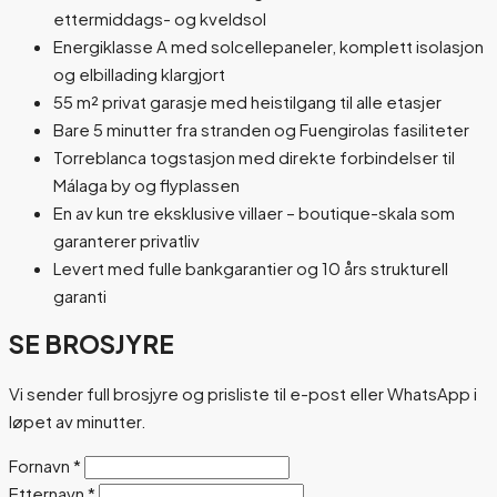
ettermiddags- og kveldsol
Energiklasse A med solcellepaneler, komplett isolasjon
og elbillading klargjort
55 m² privat garasje med heistilgang til alle etasjer
Bare 5 minutter fra stranden og Fuengirolas fasiliteter
Torreblanca togstasjon med direkte forbindelser til
Málaga by og flyplassen
En av kun tre eksklusive villaer – boutique-skala som
garanterer privatliv
Levert med fulle bankgarantier og 10 års strukturell
garanti
SE BROSJYRE
Vi sender full brosjyre og prisliste til e-post eller WhatsApp i
løpet av minutter.
Fornavn
*
Etternavn
*