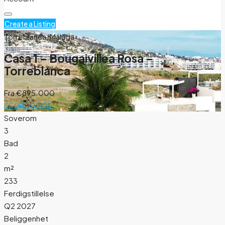
Create a Listing
Torreblanca, Málaga
Casa 1 – Bougaivillea Rosa –
Torreblanca
Fra
€895.000
SE BROSJYRE
Soverom
3
Bad
2
m²
233
Ferdigstillelse
Q2 2027
Beliggenhet