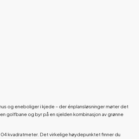
hus og eneboliger i kjede – der énplansløsninger møter det
 en golfbane og byr på en sjelden kombinasjon av grønne
 104 kvadratmeter. Det virkelige høydepunktet finner du