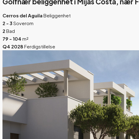
Golfnær beliggenhet i Mijas Costa, nær 
Cerros del Aguila
Beliggenhet
2 - 3
Soverom
2
Bad
79 - 104
m²
Q4 2028
Ferdigstillelse