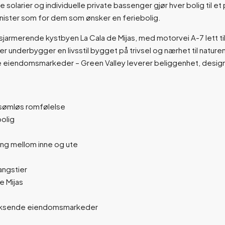
 solarier og individuelle private bassenger gjør hver bolig til 
sjonister som for dem som ønsker en feriebolig.
n sjarmerende kystbyen La Cala de Mijas, med motorvei A-7 lett ti
 underbygger en livsstil bygget på trivsel og nærhet til naturen
bile eiendomsmarkeder – Green Valley leverer beliggenhet, desig
 sømløs romfølelse
bolig
ng mellom inne og ute
angstier
e Mijas
t voksende eiendomsmarkeder