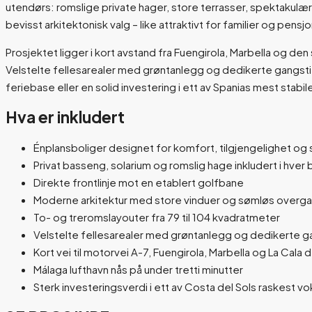
utendørs: romslige private hager, store terrasser, spektakulære
bevisst arkitektonisk valg – like attraktivt for familier og pen
Prosjektet ligger i kort avstand fra Fuengirola, Marbella og de
Velstelte fellesarealer med grøntanlegg og dedikerte gangstier
feriebase eller en solid investering i ett av Spanias mest sta
Hva er inkludert
Énplansboliger designet for komfort, tilgjengelighet og
Privat basseng, solarium og romslig hage inkludert i hver 
Direkte frontlinje mot en etablert golfbane
Moderne arkitektur med store vinduer og sømløs overga
To- og treromslayouter fra 79 til 104 kvadratmeter
Velstelte fellesarealer med grøntanlegg og dedikerte g
Kort vei til motorvei A-7, Fuengirola, Marbella og La Cala d
Málaga lufthavn nås på under tretti minutter
Sterk investeringsverdi i ett av Costa del Sols raskes