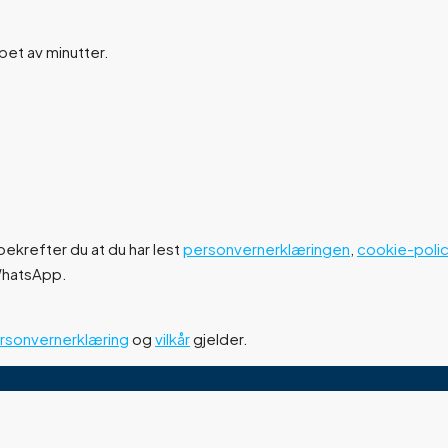
øpet av minutter.
ekrefter du at du har lest
personvernerklæringen
,
cookie-poli
 WhatsApp.
rsonvernerklæring
og
vilkår
gjelder.