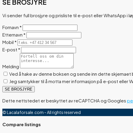
SE BROSJYRE
Vi sender full brosjyre og prisliste til e-post eller WhatsApp i l
Fornavn
*
Etternavn
*
Mobil
*
E-post
*
Melding
Ved å hake av denne boksen og sende inn dette skjemaet b
Jeg samtykker til å motta mer informasjon på e-post eller
SE BROSJYRE
Dette nettstedet er beskyttet av reCAPTCHA og Googles
pe
© Lacalaforsale.com - All rights reserved
Compare listings