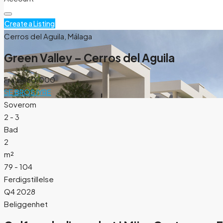
Create a Listing
Cerros del Aguila, Málaga
Green Valley – Cerros del Aguila
Fra
€460.000
SE BROSJYRE
Soverom
2 - 3
Bad
2
m²
79 - 104
Ferdigstillelse
Q4 2028
Beliggenhet