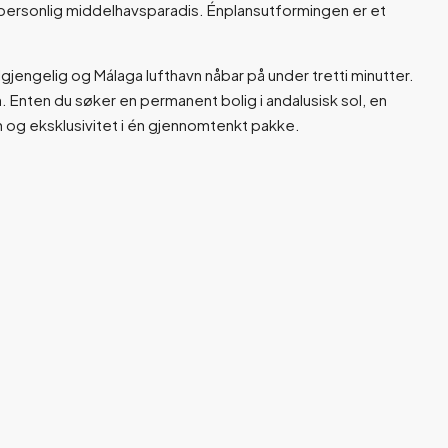
et personlig middelhavsparadis. Énplansutformingen er et
lgjengelig og Málaga lufthavn nåbar på under tretti minutter.
. Enten du søker en permanent bolig i andalusisk sol, en
n og eksklusivitet i én gjennomtenkt pakke.