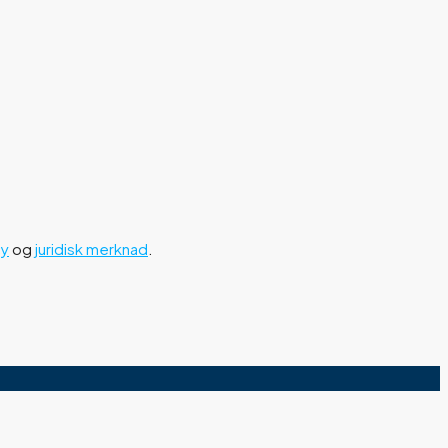
cy
og
juridisk merknad
.