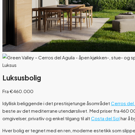
Luksus
Luksusbolig
Fra €460.000
Idyllisk beliggende i det prestisjetunge åsområdet
Cerros del 
beste av det mediterrane utendørslivet. Med priser fra 460 0
omgivelser, privatliv og enkel tilgang til alt
Costa del Sol
har å b
Hver bolig er tegnet med en ren, moderne estetikk som slipper 