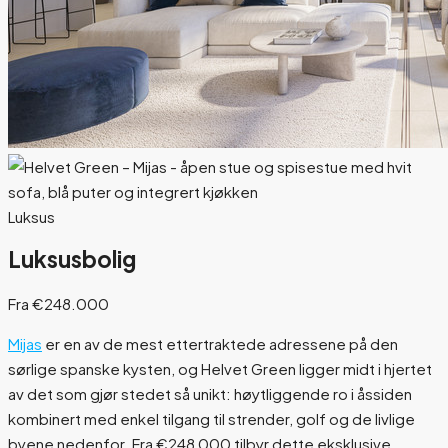
Luksus
Luksusbolig
Fra €248.000
Mijas
er en av de mest ettertraktede adressene på den
sørlige spanske kysten, og Helvet Green ligger midt i hjertet
av det som gjør stedet så unikt: høytliggende ro i åssiden
kombinert med enkel tilgang til strender, golf og de livlige
byene nedenfor. Fra €248 000 tilbyr dette eksklusive