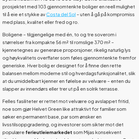
prosjektet med 103 gjennomtenkte boliger en reell mulighet
til å eie et stykke av
Costa del Sol
– uten å gå på kompromiss
med plass, kvalitet eller fred og ro.
Boligene – tilgjengelige med én, to og tre soverom i
størrelser fra kompakte 56 m² til romslige 370 m² –
kjennetegnes av generøse proporsjoner, rikelig naturlig lys
og høykvalitets overflater som føles gjennomtenkte fremfor
generiske. Hver bolig er designet for å finne den rette
balansen mellom moderne stil og hverdagsfunksjonalitet, slik
at du umiddelbart kjenner en følelse av velvære – enten du
slapper av innendørs eller trer ut på en solrik terrasse.
Felles fasiliteter er rettet mot velvære og avslappet fritid,
noe som gjør Helvet Green like attraktivt for familier som
søker en permanent base, par som ønsker en
livsstilsoppgradering, og investorer som sikter mot det
populære
ferieutleiemarkedet
som Mijas konsekvent