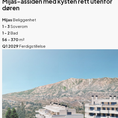
Mijas-åssiden med kysten rett utenfor
døren
Mijas
Beliggenhet
1 - 3
Soverom
1 - 2
Bad
56 - 370
m²
Q1 2029
Ferdigstillelse