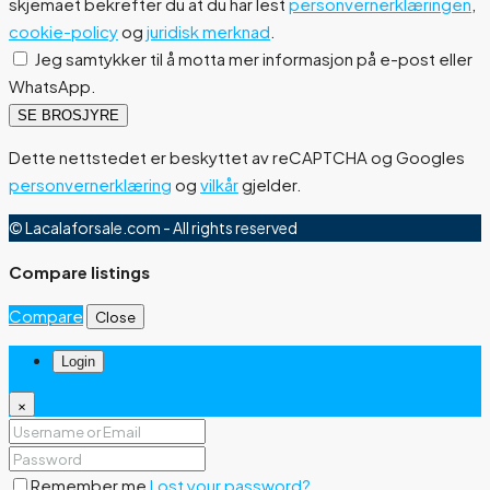
skjemaet bekrefter du at du har lest
personvernerklæringen
,
cookie-policy
og
juridisk merknad
.
Jeg samtykker til å motta mer informasjon på e-post eller
WhatsApp.
SE BROSJYRE
Dette nettstedet er beskyttet av reCAPTCHA og Googles
personvernerklæring
og
vilkår
gjelder.
© Lacalaforsale.com - All rights reserved
Compare listings
Compare
Close
Login
×
Remember me
Lost your password?