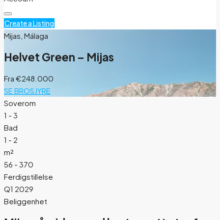
Create a Listing
Mijas, Málaga
Helvet Green – Mijas
Fra
€248.000
SE BROSJYRE
Soverom
1 - 3
Bad
1 - 2
m²
56 - 370
Ferdigstillelse
Q1 2029
Beliggenhet