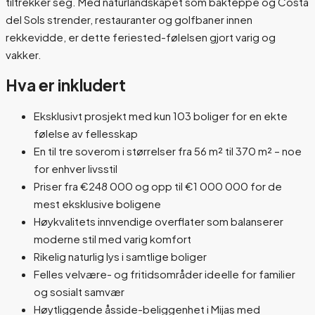
tiltrekker seg. Med naturlandskapet som bakteppe og Costa
del Sols strender, restauranter og golfbaner innen
rekkevidde, er dette feriested-følelsen gjort varig og
vakker.
Hva er inkludert
Eksklusivt prosjekt med kun 103 boliger for en ekte
følelse av fellesskap
En til tre soverom i størrelser fra 56 m² til 370 m² – noe
for enhver livsstil
Priser fra €248 000 og opp til €1 000 000 for de
mest eksklusive boligene
Høykvalitets innvendige overflater som balanserer
moderne stil med varig komfort
Rikelig naturlig lys i samtlige boliger
Felles velvære- og fritidsområder ideelle for familier
og sosialt samvær
Høytliggende åsside-beliggenhet i Mijas med