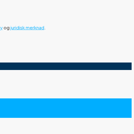
cy
og
juridisk merknad
.