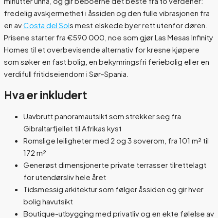
minutter unna, og gir beboerne det beste fra to verdener:
fredelig avskjermethet i åssiden og den fulle vibrasjonen fra
en av
Costa del Sol
s mest elskede byer rett utenfor døren.
Prisene starter fra €590 000, noe som gjør Las Mesas Infinity
Homes til et overbevisende alternativ for kresne kjøpere
som søker en fast bolig, en bekymringsfri feriebolig eller en
verdifull fritidseiendom i Sør-Spania.
Hva er inkludert
Uavbrutt panoramautsikt som strekker seg fra
Gibraltarfjellet til Afrikas kyst
Romslige leiligheter med 2 og 3 soverom, fra 101 m² til
172 m²
Generøst dimensjonerte private terrasser tilrettelagt
for utendørsliv hele året
Tidsmessig arkitektur som følger åssiden og gir hver
bolig havutsikt
Boutique-utbygging med privatliv og en ekte følelse av