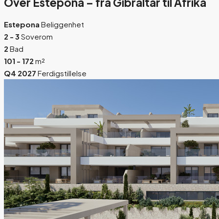
Over Estepona – fra Gibraltar til Afrika
Estepona
Beliggenhet
2 - 3
Soverom
2
Bad
101 - 172
m²
Q4 2027
Ferdigstillelse