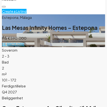
Create a Listing
Estepona, Málaga
Las Mesas Infinity Homes – Estepona
Fra
€590.000
SE BROSJYRE
Soverom
2 - 3
Bad
2
m²
101 - 172
Ferdigstillelse
Q4 2027
Beliggenhet