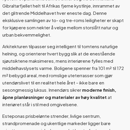
Gibraltarfjellet helt til Afrikas fjerne kystlinje, innrammet av
det glitrende Middelhavet hver eneste dag. Denne
eksklusive samlingen av to- og tre-roms leiligheter er skapt
for kjøpere som nekter å velge mellom storslått natur og
urban bekvemmelighet.
Arkitekturen tilpasser seg intelligent til tomtens naturlige
helning, og orienterer hvert bygg slik at de enestående
sjøutsiktene maksimeres, mens interiørene fylles med
middelhavslysets varme. Boligene spenner fra 101 m² til 172
m² bebygd areal, med romslige uteterrasser som gjør
utendørslivet til en realitet hele året – ikke bare en
sesongmessig luksus. Innendørs sikrer
moderne finish,
åpne planløsninger og materialer av høy kvalitet
at
interiøret står i stil med omgivelsene.
Esteponas prisbelønte strender, livlige sentrum,
strandpromenade og ukentlige markeder ligger bare