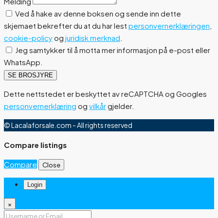
Melding
Ved å hake av denne boksen og sende inn dette
skjemaet bekrefter du at du har lest
personvernerklæringen
,
cookie-policy
og
juridisk merknad
.
Jeg samtykker til å motta mer informasjon på e-post eller
WhatsApp.
SE BROSJYRE
Dette nettstedet er beskyttet av reCAPTCHA og Googles
personvernerklæring
og
vilkår
gjelder.
© Lacalaforsale.com - All rights reserved
Compare listings
Compare
Close
Login
×