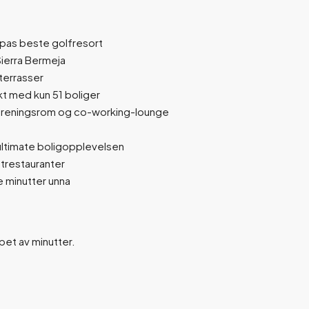
opas beste golfresort
ierra Bermeja
terrasser
kt med kun 51 boliger
treningsrom og co-working-lounge
d
ultimate boligopplevelsen
etrestauranter
e minutter unna
øpet av minutter.