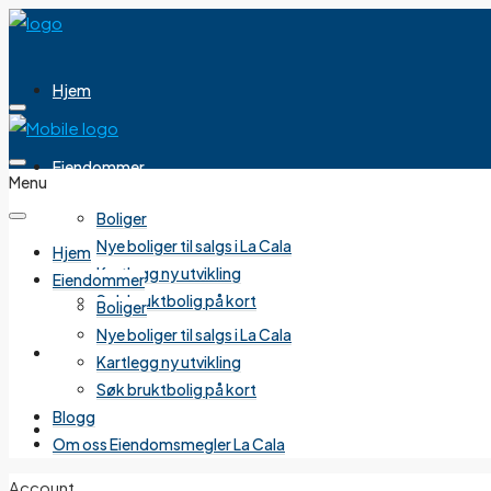
Hjem
Eiendommer
Menu
Boliger
Nye boliger til salgs i La Cala
Hjem
Kartlegg ny utvikling
Eiendommer
Søk bruktbolig på kort
Boliger
Nye boliger til salgs i La Cala
Blogg
Kartlegg ny utvikling
Søk bruktbolig på kort
Blogg
Om oss Eiendomsmegler La Cala
Om oss Eiendomsmegler La Cala
Account