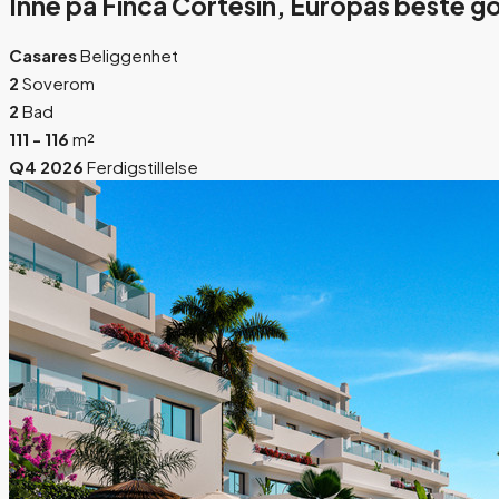
Inne på Finca Cortesín, Europas beste go
Casares
Beliggenhet
2
Soverom
2
Bad
111 - 116
m²
Q4 2026
Ferdigstillelse