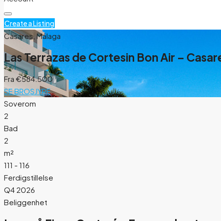
Create a Listing
Casares, Málaga
Las Terrazas de Cortesin Bon Air – Casar
Fra
€584.500
SE BROSJYRE
Soverom
2
Bad
2
m²
111 - 116
Ferdigstillelse
Q4 2026
Beliggenhet