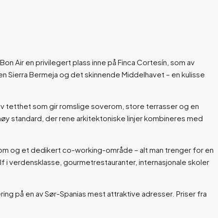
on Air en privilegert plass inne på Finca Cortesín, som av
en Sierra Bermeja og det skinnende Middelhavet – en kulisse
av tetthet som gir romslige soverom, store terrasser og en
t høy standard, der rene arkitektoniske linjer kombineres med
rom og et dedikert co-working-område – alt man trenger for en
f i verdensklasse, gourmetrestauranter, internasjonale skoler
ring på en av Sør-Spanias mest attraktive adresser. Priser fra