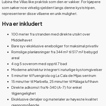
Lubina the Villas like praktisk som den er vakker. For kjøpere
som søker noe virkelig sjeldent langs denne kyststripen,
representerer disse villaene en unik mulighet.
Hva er inkludert
100 meter fra stranden med direkte utsikt over
Middelhavet
Bare syv eksklusive eneboliger for maksimal privatliv
Romslige planløsninger fra 344 m² til 517 m² bebygd
areal
4 og 5 soverom med opptil 7 bad
Moderne arkitektur integrert i naturlige kystomgivelser
5 minutter til Fuengirola og La Cala de Mijas sentrum
15 minutter til Marbella, 25 minutter til Málaga lufthavn
Direkte adkomst fra N-340 (A-7) for enkel
tilgjengelighet
Eksklusive detaljer og materialer av høyeste kvalitet
gjennomgående