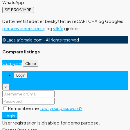
WhatsApp.
SE BROSJYRE
Dette nettstedet er beskyttet av reCAPTCHA og Googles
personvernerklæring
og
vilkår
gjelder.
© Lacalaforsale.com - All rights reserved
Compare listings
Compare
Close
Login
×
Remember me
Lost your password?
Login
User registration is disabled for demo purpose.
Forgot Password