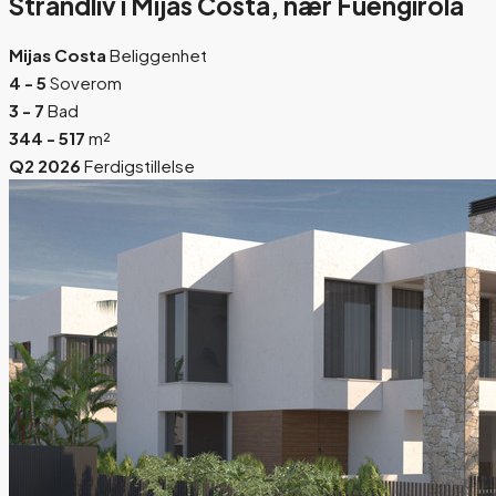
Strandliv i Mijas Costa, nær Fuengirola
Mijas Costa
Beliggenhet
4 - 5
Soverom
3 - 7
Bad
344 - 517
m²
Q2 2026
Ferdigstillelse