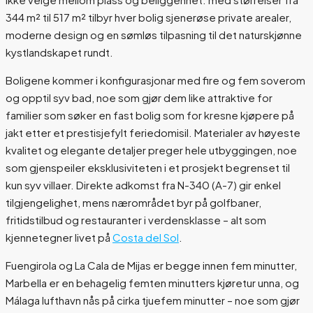
344 m² til 517 m² tilbyr hver bolig sjenerøse private arealer,
moderne design og en sømløs tilpasning til det naturskjønne
kystlandskapet rundt.
Boligene kommer i konfigurasjonar med fire og fem soverom
og opptil syv bad, noe som gjør dem like attraktive for
familier som søker en fast bolig som for kresne kjøpere på
jakt etter et prestisjefylt feriedomisil. Materialer av høyeste
kvalitet og elegante detaljer preger hele utbyggingen, noe
som gjenspeiler eksklusiviteten i et prosjekt begrenset til
kun syv villaer. Direkte adkomst fra N-340 (A-7) gir enkel
tilgjengelighet, mens nærområdet byr på golfbaner,
fritidstilbud og restauranter i verdensklasse – alt som
kjennetegner livet på
Costa del Sol
.
Fuengirola og La Cala de Mijas er begge innen fem minutter,
Marbella er en behagelig femten minutters kjøretur unna, og
Málaga lufthavn nås på cirka tjuefem minutter – noe som gjør