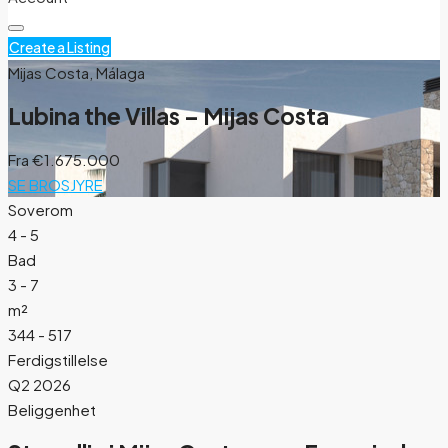
Create a Listing
Mijas Costa, Málaga
Lubina the Villas – Mijas Costa
Fra
€1.675.000
SE BROSJYRE
Soverom
4 - 5
Bad
3 - 7
m²
344 - 517
Ferdigstillelse
Q2 2026
Beliggenhet