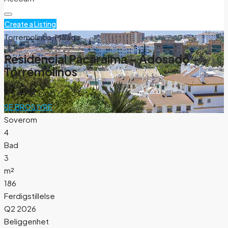
Create a Listing
Torremolinos, Málaga
Residencial Pacaraima – Adosado –
Torremolinos
Fra
€995.000
SE BROSJYRE
Soverom
4
Bad
3
m²
186
Ferdigstillelse
Q2 2026
Beliggenhet