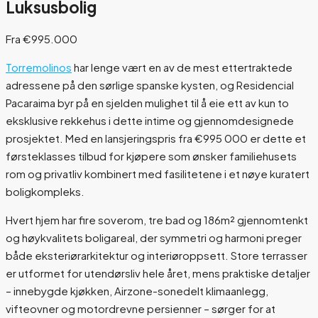
Luksusbolig
Fra €995.000
Torremolinos
har lenge vært en av de mest ettertraktede
adressene på den sørlige spanske kysten, og Residencial
Pacaraima byr på en sjelden mulighet til å eie ett av kun to
eksklusive rekkehus i dette intime og gjennomdesignede
prosjektet. Med en lansjeringspris fra €995 000 er dette et
førsteklasses tilbud for kjøpere som ønsker familiehusets
rom og privatliv kombinert med fasilitetene i et nøye kuratert
boligkompleks.
Hvert hjem har fire soverom, tre bad og 186m² gjennomtenkt
og høykvalitets boligareal, der symmetri og harmoni preger
både eksteriørarkitektur og interiøroppsett. Store terrasser
er utformet for utendørsliv hele året, mens praktiske detaljer
– innebygde kjøkken, Airzone-sonedelt klimaanlegg,
vifteovner og motordrevne persienner – sørger for at