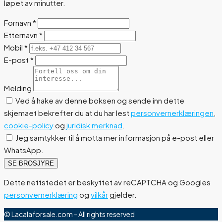
løpet av minutter.
Fornavn
*
Etternavn
*
Mobil
*
E-post
*
Melding
Ved å hake av denne boksen og sende inn dette
skjemaet bekrefter du at du har lest
personvernerklæringen
,
cookie-policy
og
juridisk merknad
.
Jeg samtykker til å motta mer informasjon på e-post eller
WhatsApp.
SE BROSJYRE
Dette nettstedet er beskyttet av reCAPTCHA og Googles
personvernerklæring
og
vilkår
gjelder.
© Lacalaforsale.com - All rights reserved