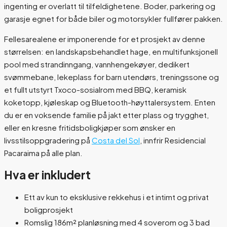
ingenting er overlatt til tilfeldighetene. Boder, parkering og
garasje egnet for både biler og motorsykler fullfører pakken.
Fellesarealene er imponerende for et prosjekt av denne
størrelsen: en landskapsbehandlet hage, en multifunksjonell
pool med strandinngang, vannhengekøyer, dedikert
svømmebane, lekeplass for barn utendørs, treningssone og
et fullt utstyrt Txoco-sosialrom med BBQ, keramisk
koketopp, kjøleskap og Bluetooth-høyttalersystem. Enten
du er en voksende familie på jakt etter plass og trygghet,
eller en kresne fritidsboligkjøper som ønsker en
livsstilsoppgradering på
Costa del Sol
, innfrir Residencial
Pacaraima på alle plan.
Hva er inkludert
Ett av kun to eksklusive rekkehus i et intimt og privat
boligprosjekt
Romslig 186m² planløsning med 4 soverom og 3 bad