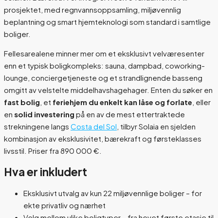
prosjektet, med regnvannsoppsamling, miljøvennlig
beplantning og smart hjemteknologi som standard i samtlige
boliger.
Fellesarealene minner mer om et eksklusivt velværesenter
enn et typisk boligkompleks: sauna, dampbad, coworking-
lounge, conciergetjeneste og et strandlignende basseng
omgitt av velstelte middelhavshagehager. Enten du søker en
fast bolig
, et
feriehjem du enkelt kan låse og forlate
, eller
en
solid investering
på en av de mest ettertraktede
strekningene langs
Costa del Sol
, tilbyr Solaia en sjelden
kombinasjon av eksklusivitet, bærekraft og førsteklasses
livsstil. Priser fra 890 000 €.
Hva er inkludert
Eksklusivt utvalg av kun 22 miljøvennlige boliger – for
ekte privatliv og nærhet
Velg mellom ulike boligtyper – fra hevet første etasje til