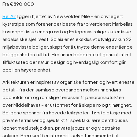
Fra €890.000
Bel Air
ligger i hjertet av New Golden Mile – en privilegert
kyststripe som forener det beste fra to verdener: Marbellas
kosmopolitiske energi i øst og Esteponas rolige, autentiske
andalusiske sjel i vest. Solaia er et eksklusivt utvalg av kun 22
miljøbevisste boliger, skapt for å utnytte denne enestående
beliggenheten fullt ut. Her finner beboerne et genuint intimt
tilfluktssted der natur, design og hverdagslig komfort går
opp i en høyere enhet.
Arkitekturen er inspirert av organiske former, og hvert eneste
detalj – fra den sømløse overgangen mellom innendørs
oppholdsrom og romslige terrasser til panoramautsikten
over Middelhavet – er utformet for å skape ro og tilhørighet.
Boligene spenner fra hevede leiligheter i første etasje med
private terrasser og sjøutsikt til spektakulære penthouses
kronet med utekjøkken, private jacuzzier og vidstrakte
solarier. Bærekraft er integrert i selve fundamentet til