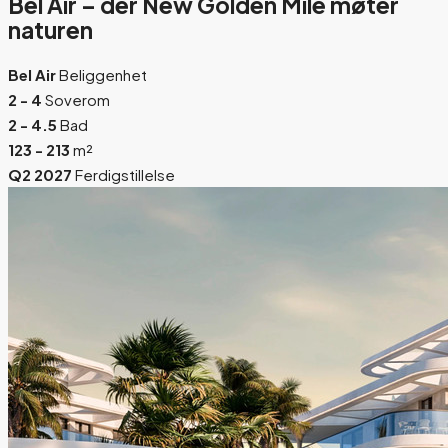
Bel Air – der New Golden Mile møter
naturen
Bel Air
Beliggenhet
2 - 4
Soverom
2 - 4.5
Bad
123 - 213
m²
Q2 2027
Ferdigstillelse