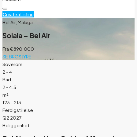
Create a Listing
Bel Air, Málaga
Solaia – Bel Air
Fra
€890.000
SE BROSJYRE
Soverom
2 - 4
Bad
2 - 4.5
m²
123 - 213
Ferdigstillelse
Q2 2027
Beliggenhet