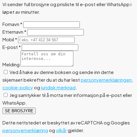
Vi sender full brosjyre og prisliste til e-post eller WhatsApp i
løpet av minutter.
Fornavn
*
Etternavn
*
Mobil
*
E-post
*
Melding
Ved å hake av denne boksen og sende inn dette
skjemaet bekrefter du at du har lest
personvernerklæringen
,
cookie-policy
og
juridisk merknad
.
Jeg samtykker til å motta mer informasjon på e-post eller
WhatsApp.
SE BROSJYRE
Dette nettstedet er beskyttet av reCAPTCHA og Googles
personvernerklæring
og
vilkår
gjelder.