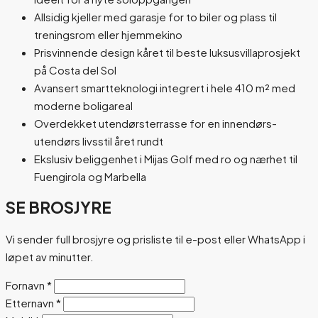
Allsidig kjeller med garasje for to biler og plass til
treningsrom eller hjemmekino
Prisvinnende design kåret til beste luksusvillaprosjekt
på Costa del Sol
Avansert smartteknologi integrert i hele 410 m² med
moderne boligareal
Overdekket utendørsterrasse for en innendørs-
utendørs livsstil året rundt
Ekslusiv beliggenhet i Mijas Golf med ro og nærhet til
Fuengirola og Marbella
SE BROSJYRE
Vi sender full brosjyre og prisliste til e-post eller WhatsApp i
løpet av minutter.
Fornavn
*
Etternavn
*