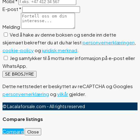
Mobil
*
E-post
*
Melding
Ved å hake av denne boksen og sende inn dette
skjemaet bekrefter du at du har lest
personvernerklæringen
,
cookie-policy
og
juridisk merknad
.
Jeg samtykker til å motta mer informasjon på e-post eller
WhatsApp.
SE BROSJYRE
Dette nettstedet er beskyttet av reCAPTCHA og Googles
personvernerklæring
og
vilkår
gjelder.
© Lacalaforsale.com - All rights reserved
Compare listings
Compare
Close