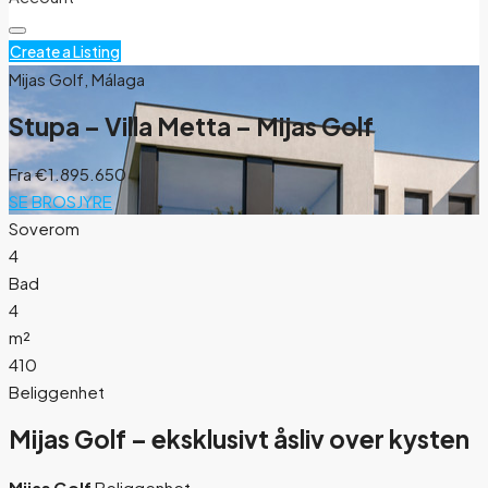
Create a Listing
Mijas Golf, Málaga
Stupa – Villa Metta – Mijas Golf
Fra
€1.895.650
SE BROSJYRE
Soverom
4
Bad
4
m²
410
Beliggenhet
Mijas Golf – eksklusivt åsliv over kysten
Mijas Golf
Beliggenhet