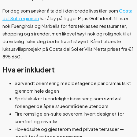
For deg som ønsker å ta del i den brede livsstilen som
Costa
del Sol-regionen
har å by på, ligger Mijas Golf ideelt til: nær
nok Fuengirola og Marbella for førsteklasses restauranter,
shopping og strender, men likevel høyt nok og rolig nok til at
du virkelig føler deg borte fra alt støyet. Kåret til beste
luksusvillaprosjekt på Costa del Sol er Villa Metta priset fra €1
895 650.
Hva er inkludert
Sørvendt orientering med betagende panoramautsikt
gjennom hele dagen
Spektakulært uendelighetsbasseng som sømløst
forlenger de åpne stueområdene utendørs
Fire romslige en-suite soverom, hvert designet for
komfort og privatliv
Hovedsuite og gjesterom med private terrasser —
ideelt for å nyte soloppgangen