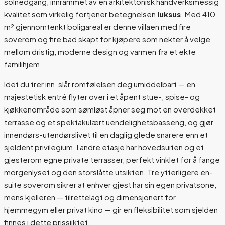
solnedgang, innrammet av en arkitektonisk håndverksmessig
kvalitet som virkelig fortjener betegnelsen
luksus
. Med 410
m² gjennomtenkt boligareal er denne villaen med fire
soverom og fire bad skapt for kjøpere som nekter å velge
mellom dristig, moderne design og varmen fra et ekte
familihjem.
Idet du trer inn, slår romfølelsen deg umiddelbart — en
majestetisk entré flyter over i et åpent stue-, spise- og
kjøkkenområde som sømløst åpner seg mot en overdekket
terrasse og et spektakulært uendelighetsbasseng, og gjør
innendørs-utendørslivet til en daglig glede snarere enn et
sjeldent privilegium. I andre etasje har hovedsuiten og et
gjesterom egne private terrasser, perfekt vinklet for å fange
morgenlyset og den storslåtte utsikten. Tre ytterligere en-
suite soverom sikrer at enhver gjest har sin egen privatsone,
mens kjelleren — tilrettelagt og dimensjonert for
hjemmegym eller privat kino — gir en fleksibilitet som sjelden
finnes i dette prissjiktet.