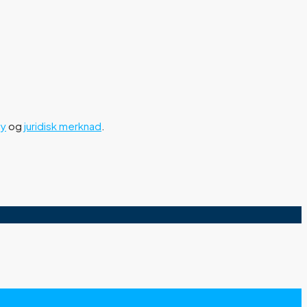
cy
og
juridisk merknad
.