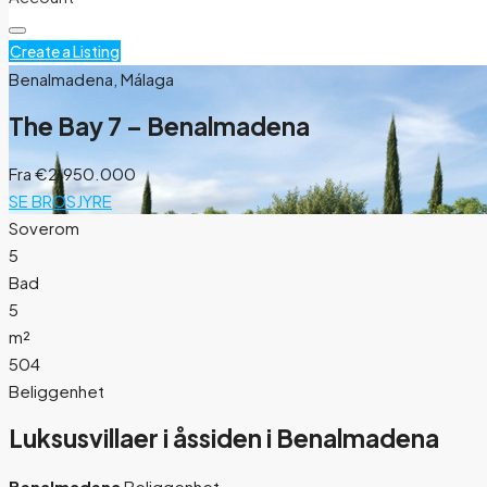
Create a Listing
Benalmadena, Málaga
The Bay 7 – Benalmadena
Fra
€2.950.000
SE BROSJYRE
Soverom
5
Bad
5
m²
504
Beliggenhet
Luksusvillaer i åssiden i Benalmadena
Benalmadena
Beliggenhet