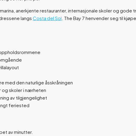
lig marina, anerkjente restauranter, internasjonale skoler og go
 adressene langs
Costa del Sol
. The Bay 7 henvender seg til kjøp
te oppholdsrommene
nnomgående
llalayout
re med den naturlige åsskråningen
 og skoler i nærheten
ning av tilgjengelighet
ungt feriested
øpet av minutter.