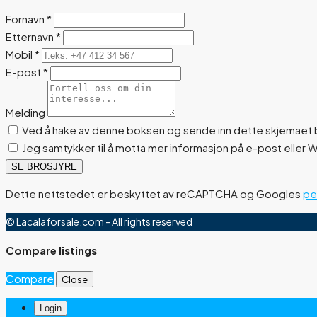
Fornavn
*
Etternavn
*
Mobil
*
E-post
*
Melding
Ved å hake av denne boksen og sende inn dette skjemaet b
Jeg samtykker til å motta mer informasjon på e-post eller
SE BROSJYRE
Dette nettstedet er beskyttet av reCAPTCHA og Googles
pe
© Lacalaforsale.com - All rights reserved
Compare listings
Compare
Close
Login