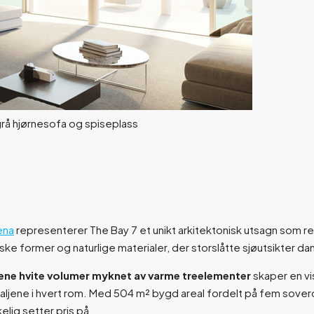
ena
representerer The Bay 7 et unikt arkitektonisk utsagn som re
ske former og naturlige materialer, der storslåtte sjøutsikter d
ene hvite volumer myknet av varme treelementer
skaper en vi
etaljene i hvert rom. Med 504 m² bygd areal fordelt på fem sove
lig setter pris på.