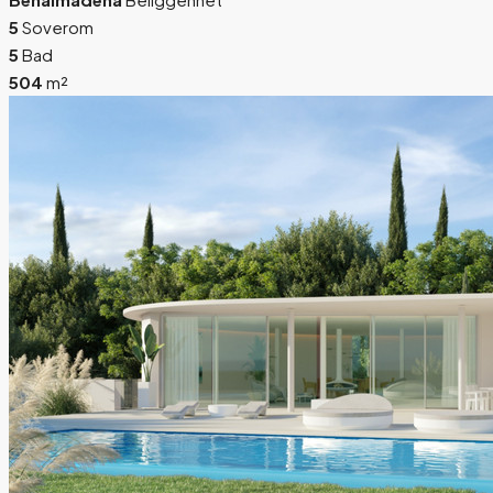
5
Soverom
5
Bad
504
m²