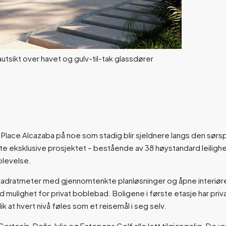
 Place Alcazaba på noe som stadig blir sjeldnere langs den sør
ette eksklusive prosjektet – bestående av 38 høystandard leiligh
plevelse.
7 kvadratmeter med gjennomtenkte planløsninger og åpne interiører
d mulighet for privat boblebad. Boligene i første etasje har pr
k at hvert nivå føles som et reisemål i seg selv.
tesín, Doña Julia og Estepona Golf alle lett tilgjengelig. De u