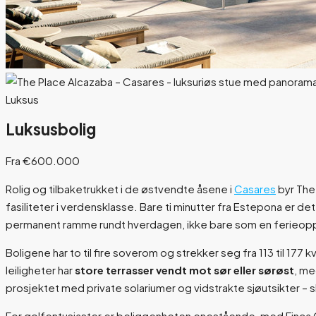
Luksus
Luksusbolig
Fra €600.000
Rolig og tilbaketrukket i de østvendte åsene i
Casares
byr The
fasiliteter i verdensklasse. Bare ti minutter fra Estepona er d
permanent ramme rundt hverdagen, ikke bare som en ferieop
Boligene har to til fire soverom og strekker seg fra 113 til 17
leiligheter har
store terrasser vendt mot sør eller sørøst
, me
prosjektet med private solariumer og vidstrakte sjøutsikter – sli
For golfentusiaster er beliggenheten enestående, med Finca Cor