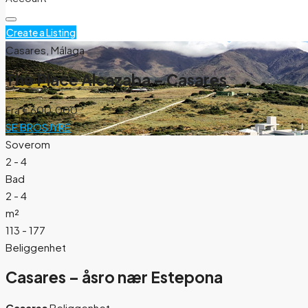
Create a Listing
Casares, Málaga
The Place Alcazaba – Casares
Fra
€600.000
SE BROSJYRE
Soverom
2 - 4
Bad
2 - 4
m²
113 - 177
Beliggenhet
Casares – åsro nær Estepona
Casares
Beliggenhet