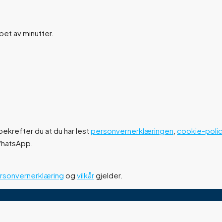
øpet av minutter.
ekrefter du at du har lest
personvernerklæringen
,
cookie-poli
 WhatsApp.
rsonvernerklæring
og
vilkår
gjelder.