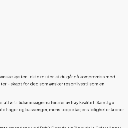
spanske kysten: ekte ro uten at du går på kompromiss med
eter – skapt for deg som ønsker resortlivsstil som en
 utført i tidsmessige materialer av høy kvalitet. Samtlige
ivate hager og bassenger, mens toppetasjens leiligheter kroner
rørte strendene ved Bahía Dorada og Playa de la Galera ligger