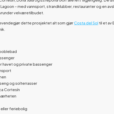
aba Lagoon – med vannsport, strandklubber, restauranter og en av
avrunder velværetilbudet.
 levendegjør dette prosjektet alt som gjør
Costa del Sol
til et a
ik.
 boblebad
bassenger
er havet og private bassenger
nnsport
mmen
ng og solterrasser
nca Cortesín
 nærheten
eller feriebolig