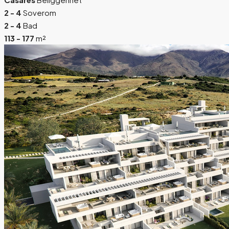
2 - 4
Soverom
2 - 4
Bad
113 - 177
m²