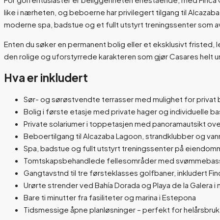
like i nærheten, og beboerne har privilegert tilgang til Alcaz
moderne spa, badstue og et fullt utstyrt treningssenter som 
Enten du søker en permanent bolig eller et eksklusivt fristed,
den rolige og uforstyrrede karakteren som gjør Casares helt un
Hva er inkludert
Sør- og sørøstvendte terrasser med mulighet for privat
Bolig i første etasje med private hager og individuelle 
Private solariumer i toppetasjen med panoramautsikt ov
Beboertilgang til Alcazaba Lagoon, strandklubber og va
Spa, badstue og fullt utstyrt treningssenter på eiendo
Tomtskapsbehandlede fellesområder med svømmebasse
Gangtavstnd til tre førsteklasses golfbaner, inkludert Fi
Urørte strender ved Bahía Dorada og Playa de la Galera i
Bare ti minutter fra fasiliteter og marina i Estepona
Tidsmessige åpne planløsninger – perfekt for helårsbruk 