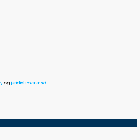
cy
og
juridisk merknad
.