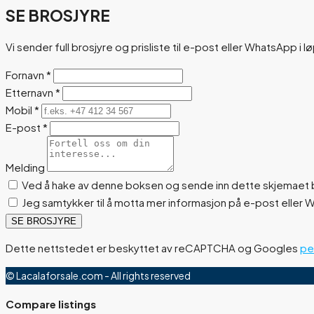
SE BROSJYRE
Vi sender full brosjyre og prisliste til e-post eller WhatsApp i l
Fornavn
*
Etternavn
*
Mobil
*
E-post
*
Melding
Ved å hake av denne boksen og sende inn dette skjemaet b
Jeg samtykker til å motta mer informasjon på e-post eller
SE BROSJYRE
Dette nettstedet er beskyttet av reCAPTCHA og Googles
pe
© Lacalaforsale.com - All rights reserved
Compare listings