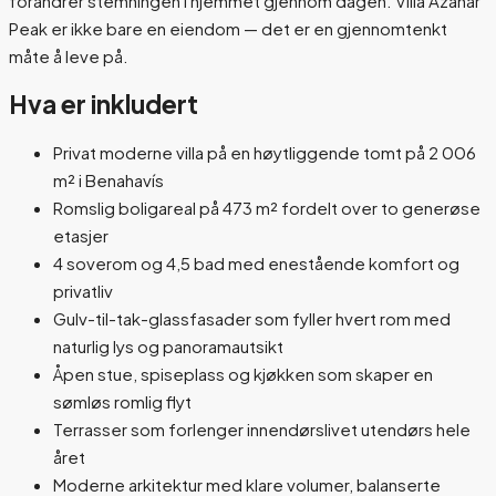
forandrer stemningen i hjemmet gjennom dagen. Villa Azahar
Peak er ikke bare en eiendom — det er en gjennomtenkt
måte å leve på.
Hva er inkludert
Privat moderne villa på en høytliggende tomt på 2 006
m² i Benahavís
Romslig boligareal på 473 m² fordelt over to generøse
etasjer
4 soverom og 4,5 bad med enestående komfort og
privatliv
Gulv-til-tak-glassfasader som fyller hvert rom med
naturlig lys og panoramautsikt
Åpen stue, spiseplass og kjøkken som skaper en
sømløs romlig flyt
Terrasser som forlenger innendørslivet utendørs hele
året
Moderne arkitektur med klare volumer, balanserte