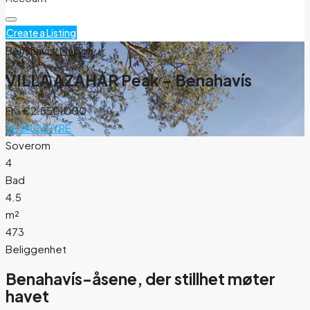
Create a Listing
Benahavís, Málaga
VILLA AZAHAR Peak – Benahavís
Fra
€2.550.000
SE BROSJYRE
Soverom
4
Bad
4.5
m²
473
Beliggenhet
Benahavís-åsene, der stillhet møter
havet