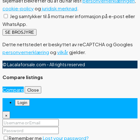
skjemaet bekrefter du at du har lest
personvernerklæringen
,
cookie-policy
og
juridisk merknad
.
Jeg samtykker til å motta mer informasjon på e-post eller
WhatsApp.
SE BROSJYRE
Dette nettstedet er beskyttet av reCAPTCHA og Googles
personvernerklæring
og
vilkår
gjelder.
© Lacalaforsale.com - All rights reserved
Compare listings
Compare
Close
Login
×
Remember me
Lost your password?