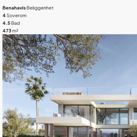
Benahavís
Beliggenhet
4
Soverom
4.5
Bad
473
m²