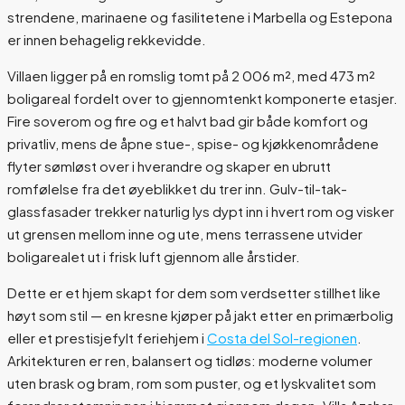
strendene, marinaene og fasilitetene i Marbella og Estepona
er innen behagelig rekkevidde.
Villaen ligger på en romslig tomt på 2 006 m², med 473 m²
boligareal fordelt over to gjennomtenkt komponerte etasjer.
Fire soverom og fire og et halvt bad gir både komfort og
privatliv, mens de åpne stue-, spise- og kjøkkenområdene
flyter sømløst over i hverandre og skaper en ubrutt
romfølelse fra det øyeblikket du trer inn. Gulv-til-tak-
glassfasader trekker naturlig lys dypt inn i hvert rom og visker
ut grensen mellom inne og ute, mens terrassene utvider
boligarealet ut i frisk luft gjennom alle årstider.
Dette er et hjem skapt for dem som verdsetter stillhet like
høyt som stil — en kresne kjøper på jakt etter en primærbolig
eller et prestisjefylt feriehjem i
Costa del Sol-regionen
.
Arkitekturen er ren, balansert og tidløs: moderne volumer
uten brask og bram, rom som puster, og et lyskvalitet som