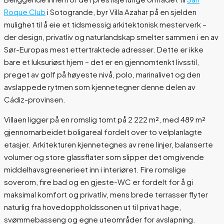
Roque Club
i Sotogrande, byr Villa Azahar på en sjelden
mulighet til å eie et tidsmessig arkitektonisk mesterverk –
der design, privatliv og naturlandskap smelter sammen i en av
Sør-Europas mest ettertraktede adresser. Dette er ikke
bare et luksuriøst hjem – det er en gjennomtenkt livsstil,
preget av golf på høyeste nivå, polo, marinalivet og den
avslappede rytmen som kjennetegner denne delen av
Cádiz-provinsen.
Villaen ligger på en romslig tomt på 2 222 m², med 489 m²
gjennomarbeidet boligareal fordelt over to velplanlagte
etasjer. Arkitekturen kjennetegnes av rene linjer, balanserte
volumer og store glassflater som slipper det omgivende
middelhavsgreenerieet inn i interiøret. Fire romslige
soverom, fire bad og en gjeste-WC er fordelt for å gi
maksimal komfort og privatliv, mens brede terrasser flyter
naturlig fra hovedoppholdssonen ut til privat hage,
svømmebasseng og egne uteområder for avslapning.