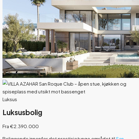
Luksus
Luksusbolig
Fra €2.390.000
Beliggende innenfor det prestisjetunge området til
San