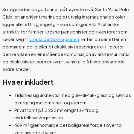
Sotograndesida golfbaner på høyeste nivå, Santa María Polo
Club, en anerkjent marina og et utvalg internasjonale skoler
ligger alle lett tilgjengelig – noe som gjør Villa Azahar like
attraktiv for familier, kresne pensjonister og investorer som
søker seg til
Costa del Sol-regionen
. Enten du ser etter en
permanent bolig eller et eksklusivt sesongretrett, leverer
denne villaen en enestående kombinasjon av arkitektur, natur
og eksklusivitet som er svært vanskelig å finne tilsvarende
andre steder.
Hva er inkludert
Tidsmessig arkitektur med gulv-til-tak-glass og sømløs
overgang mellom inne- og uterom
Privat tomt på 2 222 m² omgitt av frodig
middelhavsvegetasjon
489 m² gjennomarbeidet boligareal fordelt over to
velplanlagte etasjer