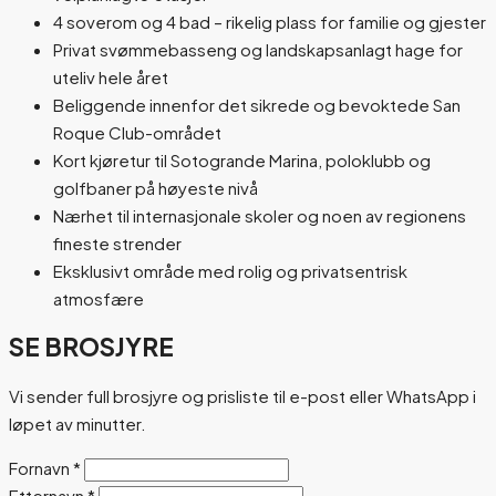
4 soverom og 4 bad – rikelig plass for familie og gjester
Privat svømmebasseng og landskapsanlagt hage for
uteliv hele året
Beliggende innenfor det sikrede og bevoktede San
Roque Club-området
Kort kjøretur til Sotogrande Marina, poloklubb og
golfbaner på høyeste nivå
Nærhet til internasjonale skoler og noen av regionens
fineste strender
Eksklusivt område med rolig og privatsentrisk
atmosfære
SE BROSJYRE
Vi sender full brosjyre og prisliste til e-post eller WhatsApp i
løpet av minutter.
Fornavn
*
Etternavn
*