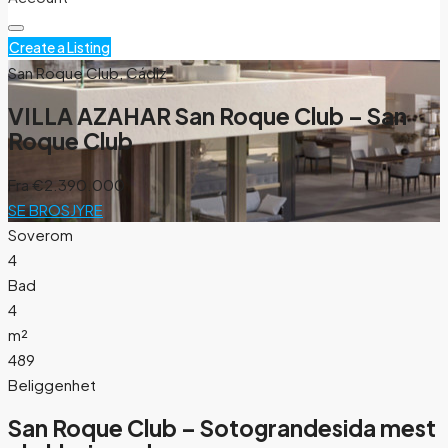
Create a Listing
San Roque Club, Cádiz
VILLA AZAHAR San Roque Club – San
Roque Club
Fra
€2.390.000
SE BROSJYRE
Soverom
4
Bad
4
m²
489
Beliggenhet
San Roque Club – Sotograndesida mest