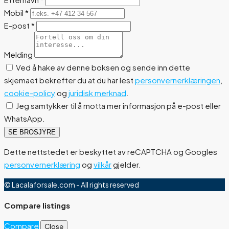
Mobil
*
E-post
*
Melding
Ved å hake av denne boksen og sende inn dette
skjemaet bekrefter du at du har lest
personvernerklæringen
,
cookie-policy
og
juridisk merknad
.
Jeg samtykker til å motta mer informasjon på e-post eller
WhatsApp.
SE BROSJYRE
Dette nettstedet er beskyttet av reCAPTCHA og Googles
personvernerklæring
og
vilkår
gjelder.
© Lacalaforsale.com - All rights reserved
Compare listings
Compare
Close