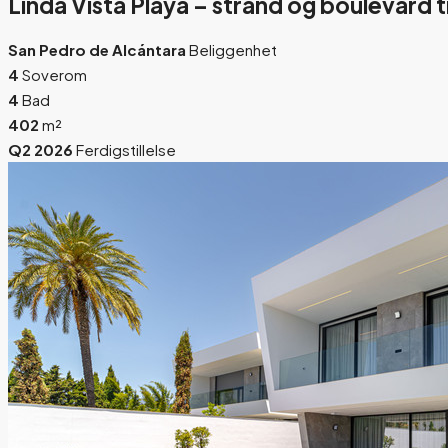
Linda Vista Playa – strand og boulevard ti
San Pedro de Alcántara
Beliggenhet
4
Soverom
4
Bad
402
m²
Q2 2026
Ferdigstillelse