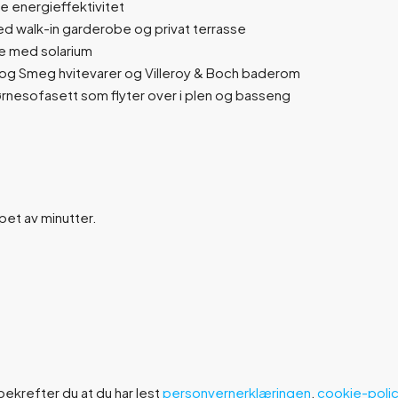
e energieffektivitet
ed walk-in garderobe og privat terrasse
e med solarium
og Smeg hvitevarer og Villeroy & Boch baderom
nesofasett som flyter over i plen og basseng
øpet av minutter.
ekrefter du at du har lest
personvernerklæringen
,
cookie-poli