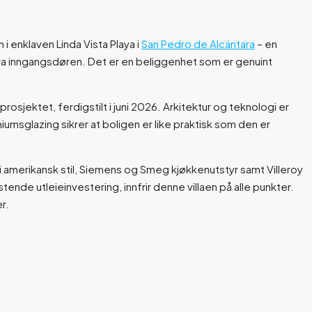
 i enklaven Linda Vista Playa i
San Pedro de Alcántara
– en
fra inngangsdøren. Det er en beliggenhet som er genuint
sjektet, ferdigstilt i juni 2026. Arkitektur og teknologi er
umsglazing sikrer at boligen er like praktisk som den er
i amerikansk stil, Siemens og Smeg kjøkkenutstyr samt Villeroy
ende utleieinvestering, innfrir denne villaen på alle punkter.
r.