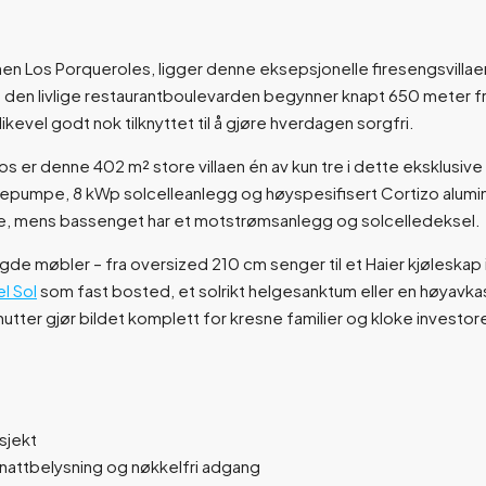
jonen Los Porqueroles, ligger denne eksepsjonelle firesengsvillaen
og den livlige restaurantboulevarden begynner knapt 650 meter 
 likevel godt nok tilknyttet til å gjøre hverdagen sorgfri.
 denne 402 m² store villaen én av kun tre i dette eksklusive pro
mepumpe, 8 kWp solcelleanlegg og høyspesifisert Cortizo alumini
arme, mens bassenget har et motstrømsanlegg og solcelledeksel.
de møbler – fra oversized 210 cm senger til et Haier kjøleskap 
l Sol
som fast bosted, et solrikt helgesanktum eller en høyavkast
nutter gjør bildet komplett for kresne familier og kloke investore
osjekt
nattbelysning og nøkkelfri adgang