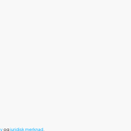
cy
og
juridisk merknad
.