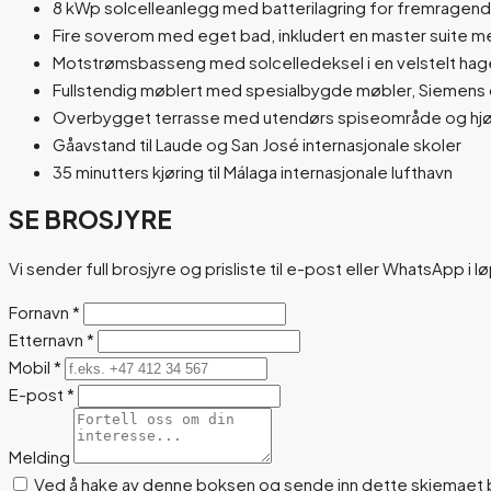
8 kWp solcelleanlegg med batterilagring for fremragend
Fire soverom med eget bad, inkludert en master suite m
Motstrømsbasseng med solcelledeksel i en velstelt hag
Fullstendig møblert med spesialbygde møbler, Siemens 
Overbygget terrasse med utendørs spiseområde og hjør
Gåavstand til Laude og San José internasjonale skoler
35 minutters kjøring til Málaga internasjonale lufthavn
SE BROSJYRE
Vi sender full brosjyre og prisliste til e-post eller WhatsApp i l
Fornavn
*
Etternavn
*
Mobil
*
E-post
*
Melding
Ved å hake av denne boksen og sende inn dette skjemaet b