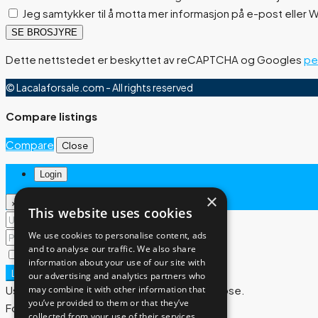
Jeg samtykker til å motta mer informasjon på e-post eller
SE BROSJYRE
Dette nettstedet er beskyttet av reCAPTCHA og Googles
pe
© Lacalaforsale.com - All rights reserved
Compare listings
Compare
Close
Login
×
×
This website uses cookies
We use cookies to personalise content, ads
and to analyse our traffic. We also share
Remember me
Lost your password?
information about your use of our site with
Login
our advertising and analytics partners who
User registration is disabled for demo purpose.
may combine it with other information that
you’ve provided to them or that they’ve
Forgot Password
collected from your use of their services.