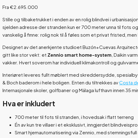
Fra €2.695.000
Stille og tilbaketrukket i enden av en rolig blindvei i urbanisas
sjelden adresse der stranden kun er 700 meter unna til fots 
vanskelig å finne: rolig nok til å føles som et privat fristed, men
Designet av det anerkjente studioet Buzón+Cuevas Arquitectos er
gitt like stor vekt: et
Zennio smart home-system
, Daikin var
vakker. Hvert soverom har individuell klimakontroll og gulvv
Interiøret leveres fullt møblert med skreddersydde, spesialbyg
& Boch baderom i hele boligen. Enten du tiltrekkes av
Costa de
Internasjonale skoler, golfbaner og Málaga lufthavn innen 35 mi
Hva er inkludert
700 meter til fots til stranden, i hovedsak i flatt terreng
Én av kun tre villaer i et eksklusivt, inngjerdet blindveispr
Smart hjemautomatisering via Zennio, med stemningsfull 