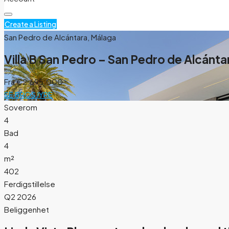
Create a Listing
San Pedro de Alcántara, Málaga
Villa B San Pedro – San Pedro de Alcánta
Fra
€2.695.000
SE BROSJYRE
Soverom
4
Bad
4
m²
402
Ferdigstillelse
Q2 2026
Beliggenhet