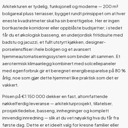
Arkitekturen er tydelig, funksjonell og moderne — 200 m²
boligareal pluss terrasser, bygget rundt prinsippet om at hver
eneste kvadratmeter skal ha sin berettigelse. Her er ingen
bortkastede korridorer eller oppblåste budsjetter; i stedet
får du et økologisk basseng, en underjordisk fritidsuite med
badstu og jacuzzi, et fullt utstyrt kjøkken, designer-
porselensfliser i hele boligen og et avansert
hjemmeautomatiseringssystem som binder alt sammen. Et
aerotermisk klimaanlegg kombinert med solcellepaneler
med egenforbruk gir et beregnet energibesparelse på 80 %
årlig, noe som gjør dette hjemmet like praktisk som det er
vakkert.
Prisen på €1 150 000 dekker en fast, altomfattende
nøkkelferdig leveranse — arkitekturprosjekt, tillatelser,
prosjektledelse, basseng, innhegninger og komplett
innvendig innredning — slik at du vet nøyaktig hva du får fra
første dag. Dette er et ideelt valg for kresne familier eller