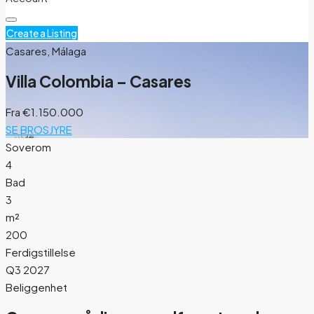
Create a Listing
Casares, Málaga
Villa Colombia – Casares
Fra
€1.150.000
SE BROSJYRE
Soverom
4
Bad
3
m²
200
Ferdigstillelse
Q3 2027
Beliggenhet