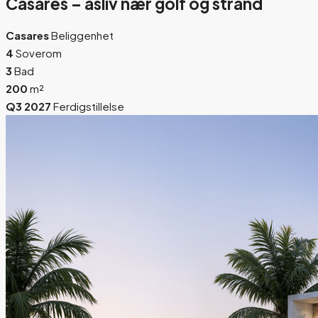
Casares – åsliv nær golf og strand
Casares
Beliggenhet
4
Soverom
3
Bad
200
m²
Q3 2027
Ferdigstillelse