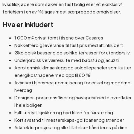
livsstilskjøpere som søker en fast bolig eller et eksklusivt
feriehjem i en av Málagas mest særpregede omgivelser.
Hva er inkludert
1 000 m² privat tomt i åsene over Casares
Nøkkelferdig leveranse til fast pris med alt inkludert
Økologisk basseng og solrike terrasser for utendørsliv
Underjordisk velværesuite med badstu og jacuzzi
Aerotermisk klimaanlegg og solcellepaneler som kutter
energikostnadene med opptil 80 %
Avansert hjemmeautomatisering for enkel og moderne
hverdag
Designer-porselensfliser og høyspesifiserte overflater
i hele boligen
Fullt utstyrt kjøkken og bad klare fra første dag
Kort avstand til mesterskaps-golfbaner og strender
Arkitekturprosjekt og alle tillatelser håndteres på dine