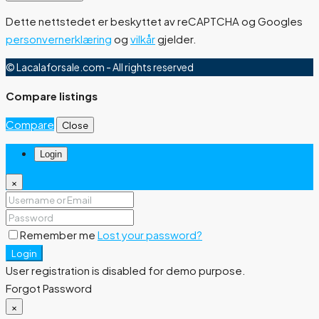
Dette nettstedet er beskyttet av reCAPTCHA og Googles
personvernerklæring
og
vilkår
gjelder.
© Lacalaforsale.com - All rights reserved
Compare listings
Compare
Close
Login
×
Remember me
Lost your password?
Login
User registration is disabled for demo purpose.
Forgot Password
×