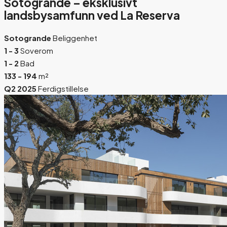
Sotogrande – eksklusivt
landsbysamfunn ved La Reserva
Sotogrande
Beliggenhet
1 - 3
Soverom
1 - 2
Bad
133 - 194
m²
Q2 2025
Ferdigstillelse