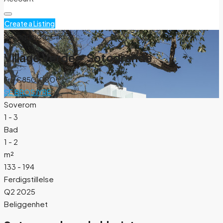
Create a Listing
Sotogrande, Cádiz
Village Verde – Sotogrande
Fra
€850.000
SE BROSJYRE
Soverom
1 - 3
Bad
1 - 2
m²
133 - 194
Ferdigstillelse
Q2 2025
Beliggenhet