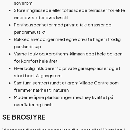
soverom
Store innglassede eller tofasadede terrasser for ekte
innendørs-utendørs livsstil
Penthouseenheter med private takterrasser og
panoramautsikt
Bakkeplanetboliger med egne private hager i frodig
parklandskap
Varme i gulv og Aerotherm-klimaanlegg i hele boligen
for komfort hele året
Hver bolig inkluderer to private garasjeplasser og et
stort bod-/lagringsrom
Samfunn sentrert rundt et grønt Village Centre som
fremmer nærhet til naturen
Moderne åpne planløsninger med høy kvalitet på
overflater og finish
SE BROSJYRE
Vi sender full brosjyre og prisliste til e-post eller WhatsApp i