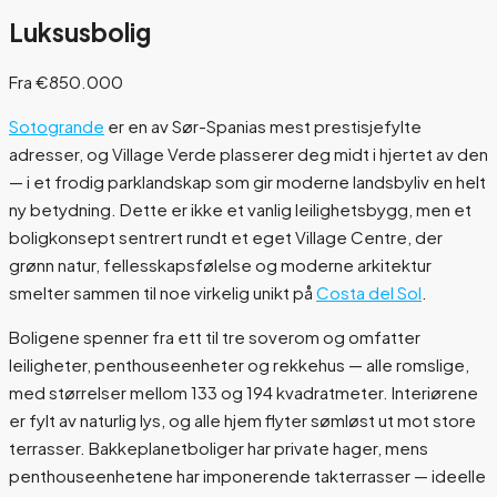
Luksusbolig
Fra €850.000
Sotogrande
er en av Sør-Spanias mest prestisjefylte
adresser, og Village Verde plasserer deg midt i hjertet av den
— i et frodig parklandskap som gir moderne landsbyliv en helt
ny betydning. Dette er ikke et vanlig leilighetsbygg, men et
boligkonsept sentrert rundt et eget Village Centre, der
grønn natur, fellesskapsfølelse og moderne arkitektur
smelter sammen til noe virkelig unikt på
Costa del Sol
.
Boligene spenner fra ett til tre soverom og omfatter
leiligheter, penthouseenheter og rekkehus — alle romslige,
med størrelser mellom 133 og 194 kvadratmeter. Interiørene
er fylt av naturlig lys, og alle hjem flyter sømløst ut mot store
terrasser. Bakkeplanetboliger har private hager, mens
penthouseenhetene har imponerende takterrasser — ideelle