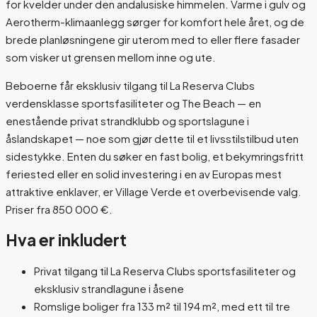
for kvelder under den andalusiske himmelen. Varme i gulv og
Aerotherm-klimaanlegg sørger for komfort hele året, og de
brede planløsningene gir uterom med to eller flere fasader
som visker ut grensen mellom inne og ute.
Beboerne får eksklusiv tilgang til La Reserva Clubs
verdensklasse sportsfasiliteter og The Beach — en
enestående privat strandklubb og sportslagune i
åslandskapet — noe som gjør dette til et livsstilstilbud uten
sidestykke. Enten du søker en fast bolig, et bekymringsfritt
feriested eller en solid investering i en av Europas mest
attraktive enklaver, er Village Verde et overbevisende valg.
Priser fra 850 000 €.
Hva er inkludert
Privat tilgang til La Reserva Clubs sportsfasiliteter og
eksklusiv strandlagune i åsene
Romslige boliger fra 133 m² til 194 m², med ett til tre