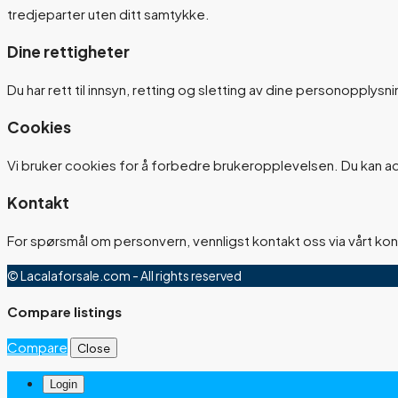
tredjeparter uten ditt samtykke.
Dine rettigheter
Du har rett til innsyn, retting og sletting av dine personopplys
Cookies
Vi bruker cookies for å forbedre brukeropplevelsen. Du kan adm
Kontakt
For spørsmål om personvern, vennligst kontakt oss via vårt ko
© Lacalaforsale.com - All rights reserved
Compare listings
Compare
Close
Login